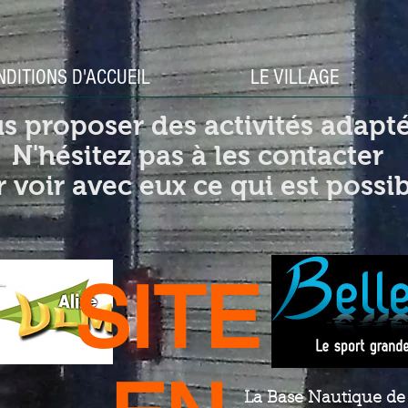
NDITIONS D'ACCUEIL
LE VILLAGE
s proposer des activités adaptée
N'hésitez pas à les contacter
 voir avec eux ce qui est possib
SITE
La Base Nautique d