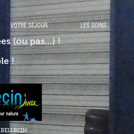
VOTRE SEJOUR
LES SOINS
s (ou pas...) !
le !
e BELLECIN