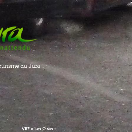
 tourisme du Jura
VRF « Les Cizes »