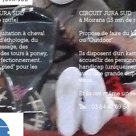
URA SUD
CIRCUIT JURA SUD
 route)
à Moirans (15 mn de r
uitation à cheval
Propose de faire du ka
d'éthologie, du
ou "Outdoor".
essage, des
des tours à poney,
Ils disposent d'un kar
erfectionnement..
accueillir des personn
à pied" pour les
handicap (uniquement 
!
avec une grande dispo
vous.
Et ils ont même un res
Tel : 03 84 42 69 58