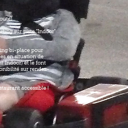
oute)
rting sur piste "Indoor"
ting bi-place pour
es en situation de
Indoor) et le font
nibilité sur rendez-
taurant accessible !