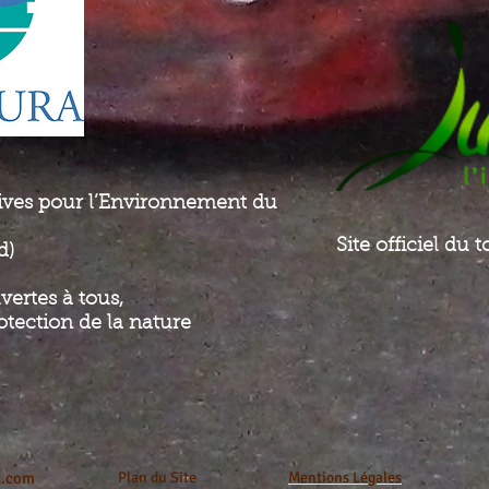
tives pour l’Environnement du
Site officiel du
d)
vertes à tous
,
rotection de la nature
x.com
Plan du Site
Mentions Légales