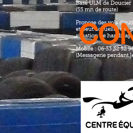
Base ULM de Doucier 
(55 mn de route)
CON
Propose des vols d'ini
et peut accueillir des
situation de handicap
Mobile : 06 33 32 52 9
(Messagerie pendant le