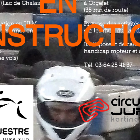
EN
(Lac de Chalain)
à Orgelet
(
35 mn de route)
STRUCTI
tiation en ULM,
Propose des activités
 personnes en
sur les rives du Lac 
Ils disposent de cat
6
handicap moteur et d
s vols)
Tél. 03 84 25 41 37