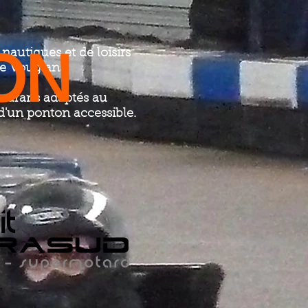
ON
 nautiques et de loisirs
de Vouglans.
amarans adaptés au
'un ponton accessible.